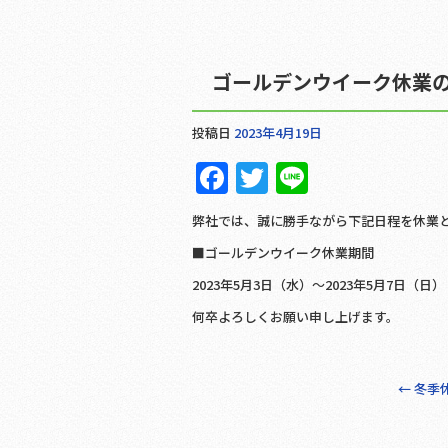
ゴールデンウイーク休業
投稿日
2023年4月19日
F
T
Li
a
w
n
弊社では、誠に勝手ながら下記日程を休業
c
it
e
■ゴールデンウイーク休業期間
e
te
2023年5月3日（水）～2023年5月7日（日）
b
r
何卒よろしくお願い申し上げます。
o
o
k
←
冬季