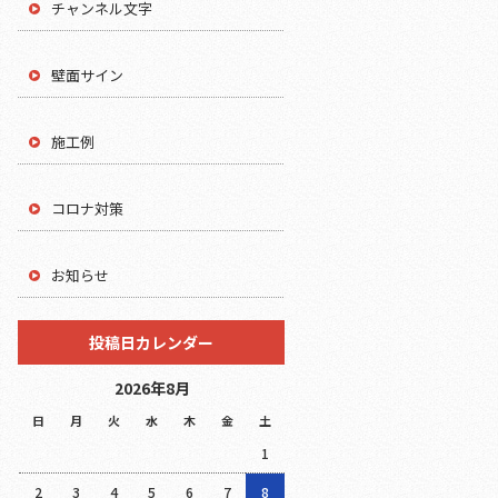
チャンネル文字
壁面サイン
施工例
コロナ対策
お知らせ
投稿日カレンダー
2026年8月
日
月
火
水
木
金
土
1
2
3
4
5
6
7
8