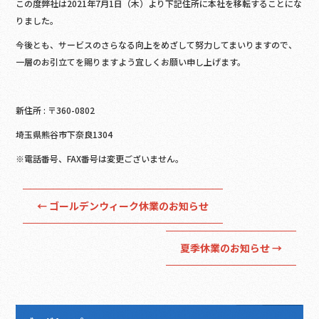
この度弊社は2021年7月1日（木）より下記住所に本社を移転することにな
o
りました。
o
今後とも、サービスのさらなる向上をめざして努力してまいりますので、
k
一層のお引立てを賜りますよう宜しくお願い申し上げます。
新住所 : 〒360-0802
埼玉県熊谷市下奈良1304
※電話番号、FAX番号は変更ございません。
←
ゴールデンウィーク休業のお知らせ
夏季休業のお知らせ
→