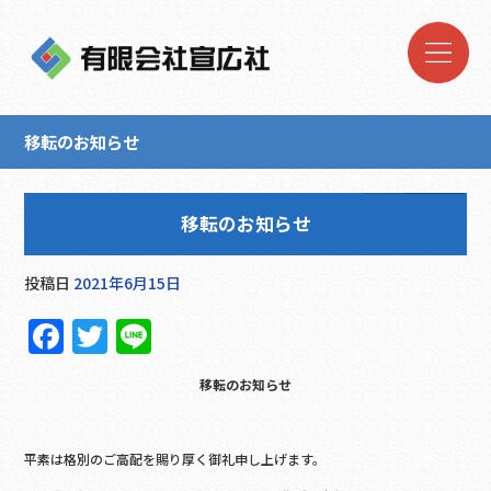
移転のお知らせ
移転のお知らせ
投稿日
2021年6月15日
F
T
Li
a
w
n
移転のお知らせ
c
it
e
e
te
平素は格別のご高配を賜り厚く御礼申し上げます。
b
r