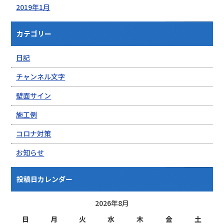
2019年1月
カテゴリー
日記
チャンネル文字
壁面サイン
施工例
コロナ対策
お知らせ
投稿日カレンダー
2026年8月
日
月
火
水
木
金
土