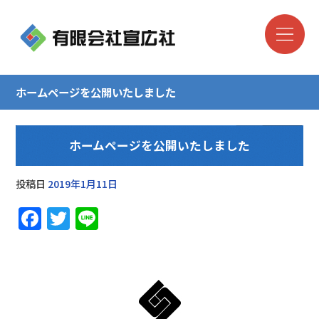
ホームページを公開いたしました
ホームページを公開いたしました
投稿日
2019年1月11日
F
T
Li
a
w
n
c
it
e
e
te
b
r