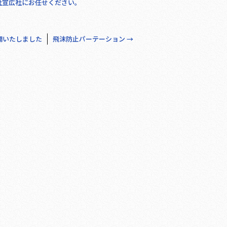
社宣広社にお任せください。
開いたしました
飛沫防止パーテーション
→