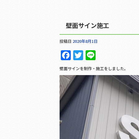
壁面サイン施工
投稿日
2020年8月1日
F
T
Li
a
w
n
壁面サインを制作・施工をしました。
c
it
e
e
te
b
r
o
o
k