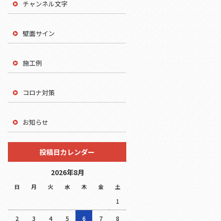
チャンネル文字
壁面サイン
施工例
コロナ対策
お知らせ
投稿日カレンダー
2026年8月
日
月
火
水
木
金
土
1
2
3
4
5
6
7
8